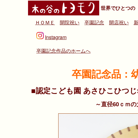
世界でひとつの
ＨＯＭＥ
開院祝い
卒園記念
開店祝い
Instagram
卒園記念作品のホームへ
卒園記念品：
■認定こども園 あさひこひつ
～直径60ｃｍ