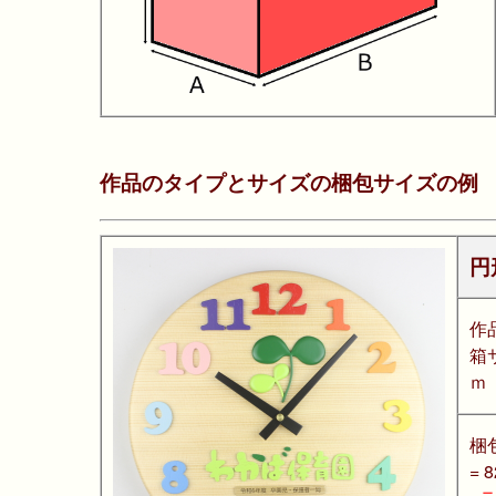
作品のタイプとサイズの梱包サイズの例
円
作
箱
ｍ
梱
= 