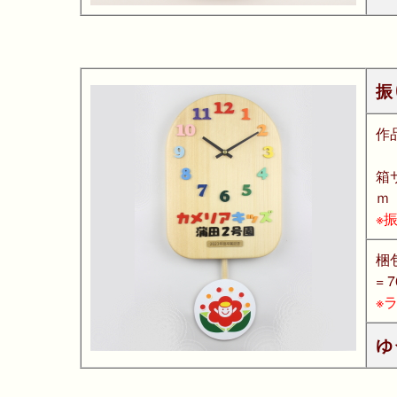
振
作
箱
ｍ
※
梱
= 
※
ゆ