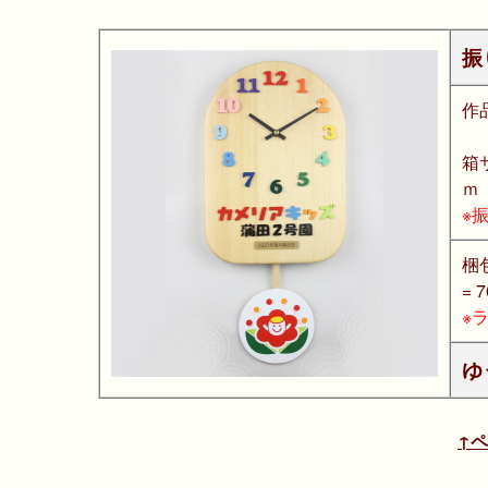
振
作
箱
ｍ
※
梱
= 
※
ゆ
↑