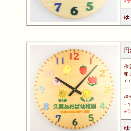
※
ゆ
円
作
箱
ｃ
梱
= 
※
ゆ