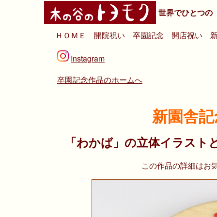
世界でひとつの
ＨＯＭＥ
開院祝い
卒園記念
開店祝い
Instagram
卒園記念作品のホームへ
新園舎記
「わかば」の立体イラスト
この作品の詳細はお