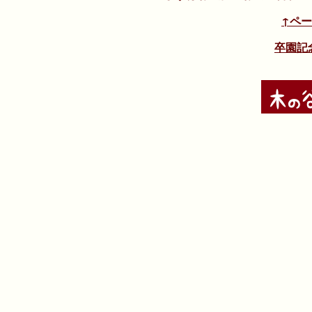
↑ペ
卒園記