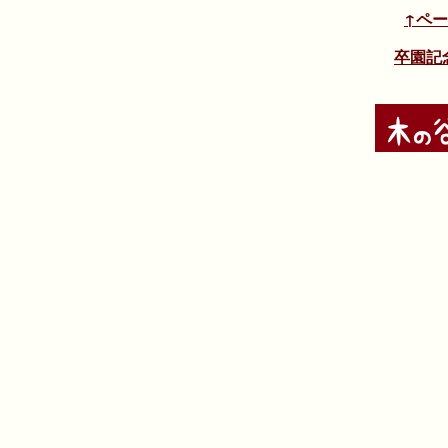
↑ペ
卒園記