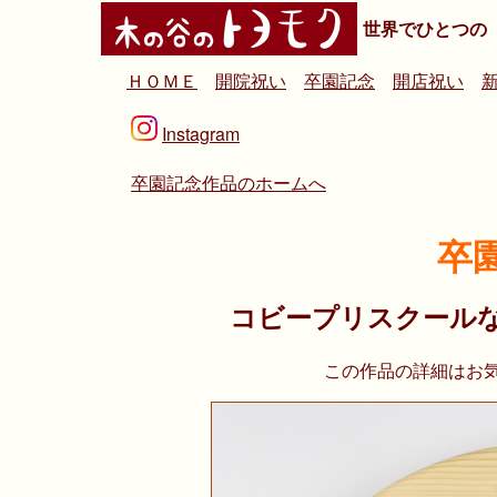
世界でひとつの
ＨＯＭＥ
開院祝い
卒園記念
開店祝い
Instagram
卒園記念作品のホームへ
卒
コビープリスクール
この作品の詳細はお