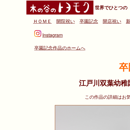
世界でひとつの
ＨＯＭＥ
開院祝い
卒園記念
開店祝い
Instagram
卒園記念作品のホームへ
卒
江戸川双葉幼稚
この作品の詳細はお