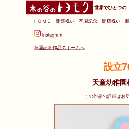
世界でひとつの
ＨＯＭＥ
開院祝い
卒園記念
開店祝い
Instagram
卒園記念作品のホームへ
設立7
天童幼稚園
この作品の詳細はお