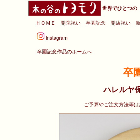
世界でひとつの
ＨＯＭＥ
開院祝い
卒園記念
開店祝い
Instagram
卒園記念作品のホームへ
卒
ハレルヤ
ご予算やご注文方法等は