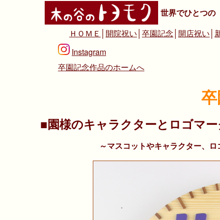
世界でひとつの
ＨＯＭＥ
│
開院祝い
│
卒園記念
│
開店祝い
│
Instagram
卒園記念作品のホームへ
卒
■園様のキャラクターとロゴマー
～マスコットやキャラクター、ロ