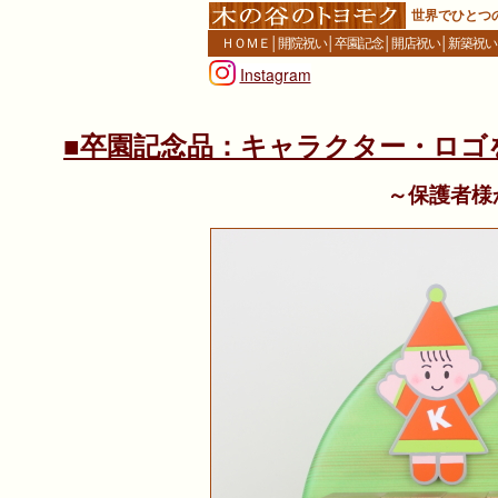
世界でひとつ
ＨＯＭＥ
│
開院祝い
│
卒園記念
│
開店祝い
│
新築祝い
Instagram
■卒園記念品：キャラクター・ロゴ
～保護者様