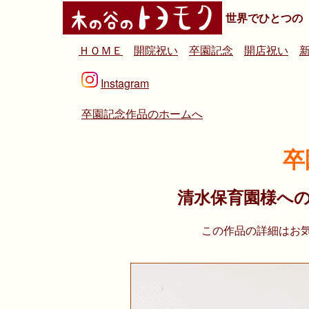
世界でひとつの
ＨＯＭＥ
開院祝い
卒園記念
開店祝い
Instagram
卒園記念作品のホームへ
卒
清水保育園様へ
この作品の詳細はお