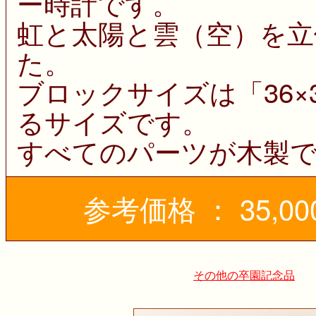
ー時計です。
虹と太陽と雲（空）を
た。
ブロックサイズは「36×
るサイズです。
すべてのパーツが木製
参考価格 ： 35,0
その他の卒園記念品