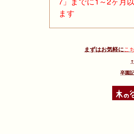
7」までに1～2ヶ月
ます
まずはお気軽に
こ
卒園