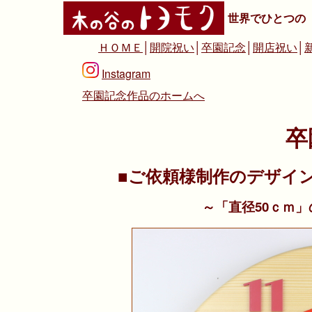
世界でひとつの
ＨＯＭＥ
│
開院祝い
│
卒園記念
│
開店祝い
│
Instagram
卒園記念作品のホームへ
卒
■ご依頼様制作のデザイ
～「直径50ｃｍ