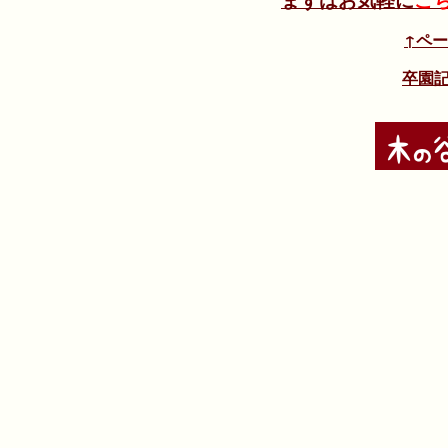
↑ペ
卒園