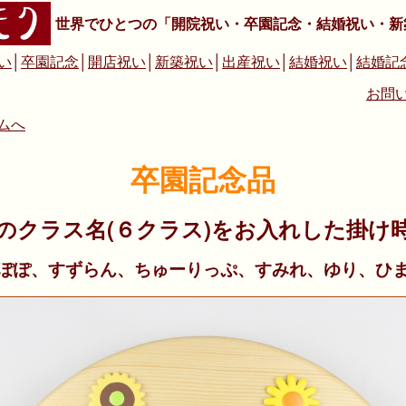
世界でひとつの「開院祝い・卒園記念・結婚祝い・新
い
│
卒園記念
│
開店祝い
│
新築祝い
│
出産祝い
│
結婚祝い
│
結婚記
お問
ムへ
卒園記念品
のクラス名(６クラス)をお入れした掛け
ぽぽ、すずらん、ちゅーりっぷ、すみれ、ゆり、ひ