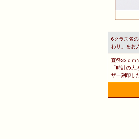
6クラス名
わり」をお
直径32ｃｍ
「時計の大
ザー刻印し