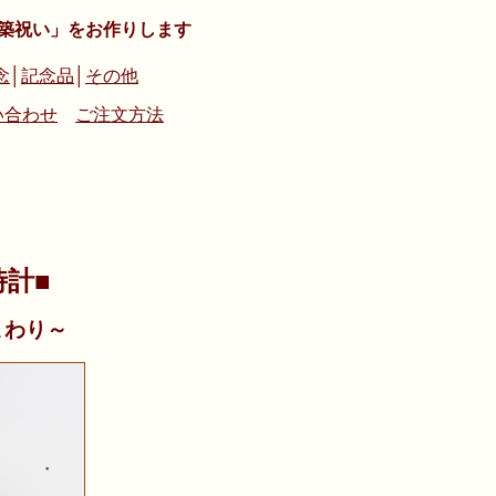
築祝い」をお作りします
念
│
記念品
│
その他
い合わせ
ご注文方法
時計■
まわり～