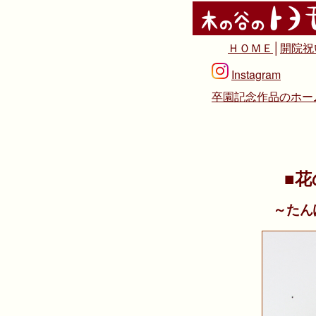
ＨＯＭＥ
│
開院祝
Instagram
卒園記念作品のホー
■花
～たん