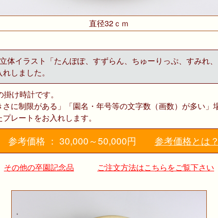
直径32ｃｍ
の立体イラスト「たんぽぽ、すずらん、ちゅーりっぷ、すみれ、
入れしました。
の掛け時計です。
きさに制限がある」「園名・年号等の文字数（画数）が多い」
たプレートをお入れします。
参考価格 ： 30,000～50,000円
参考価格とは
その他の卒園記念品
ご注文方法はこちらをご覧下さい