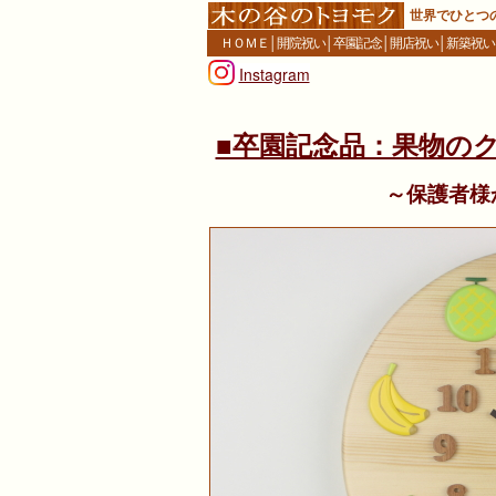
世界でひとつ
ＨＯＭＥ
│
開院祝い
│
卒園記念
│
開店祝い
│
新築祝い
Instagram
■卒園記念品：果物の
～保護者様