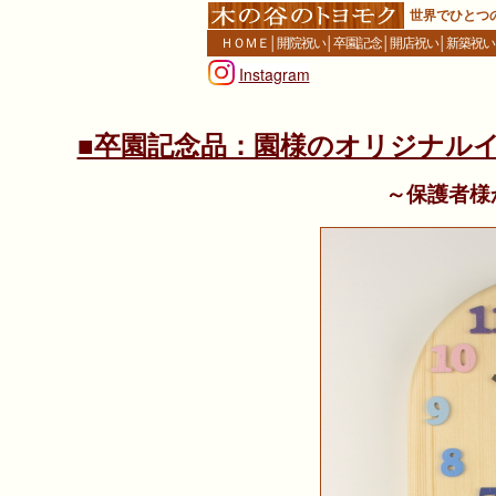
世界でひとつ
ＨＯＭＥ
│
開院祝い
│
卒園記念
│
開店祝い
│
新築祝い
Instagram
■卒園記念品：園様のオリジナル
～保護者様