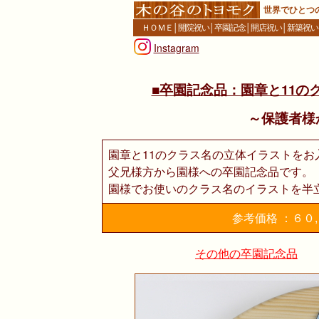
世界でひとつ
ＨＯＭＥ
│
開院祝い
│
卒園記念
│
開店祝い
│
新築祝い
Instagram
■卒園記念品：園章と11の
～保護者様
園章と11のクラス名の立体イラストをお
父兄様方から園様への卒園記念品です。
園様でお使いのクラス名のイラストを半
参考価格 ：６０
その他の卒園記念品