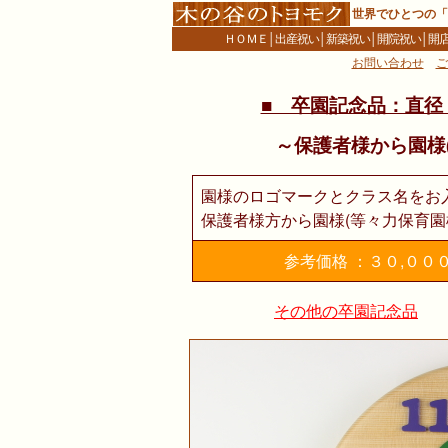
世界でひとつの「
ＨＯＭＥ
│
出産祝い
│
新築祝い
│
開院祝い
│
開
お問い合わせ
ご
■ 卒園記念品：直径
～保護者様から園様
園様のロゴマークとクラス名をお
保護者様方から園様(等々力保育園
参考価格 ：３０,００
その他の卒園記念品