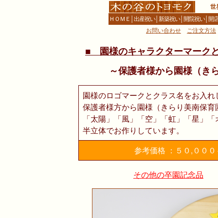
世
ＨＯＭＥ
│
出産祝い
│
新築祝い
│
開院祝い
│
開
お問い合わせ
ご注文方法
■ 園様のキャラクターマーク
～保護者様から園様（き
園様のロゴマークとクラス名をお入れ
保護者様方から園様（きらり美南保育
「太陽」「風」「空」「虹」「星」「
半立体でお作りしています。
参考価格 ：５０,００
その他の卒園記念品