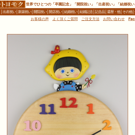
世界でひとつの「卒園記念」「開院祝い」「出産祝い」「結婚祝い
Ｅ
│
出産祝い
│
新築祝い
│
開院祝い
│
開店祝い
│
結婚祝い
│
結婚記念
│
記念品
│
還暦・他
│
その他
│
お客様の声
よく頂くご質問
ご注文方法
お問い合わせ
Fac