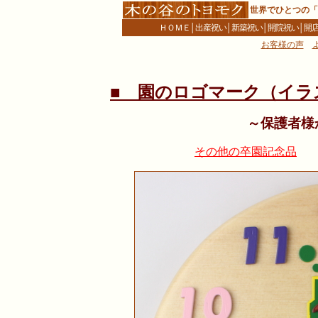
世界でひとつの「
ＨＯＭＥ
│
出産祝い
│
新築祝い
│
開院祝い
│
開
お客様の声
■ 園のロゴマーク（イラ
～保護者様
その他の卒園記念品