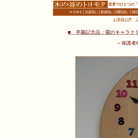
世界でひとつの「
ＨＯＭＥ
│
出産祝い
│
新築祝い
│
開院祝い
│
開
お客様の声
■ 卒園記念品：園のキャラク
～保護者