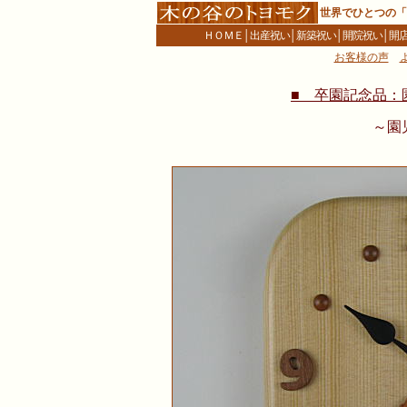
世界でひとつの「
ＨＯＭＥ
│
出産祝い
│
新築祝い
│
開院祝い
│
開
お客様の声
■ 卒園記念品：
～園