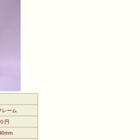
フレーム
０円
80mm