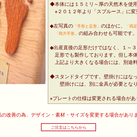
◆本体には１５ミリ～厚の天然木を使
※２０１２年より「スプルース」に変
◆左写真の
のほかに、
「手形と足形」
「両
の組み合わせも可能です
「両方手形」
◆出産直後の足形だけではなく、１～３
足形でも製作しております。但し本体
上記より大きくなる場合には、別途料
◆スタンドタイプです。壁掛けにはな
壁掛けには、別に金具が必要となり
※プレートの仕様は変更される場合があ
品の改善の為、デザイン・素材・サイズを変更する場合があり
ご注文はこちらから