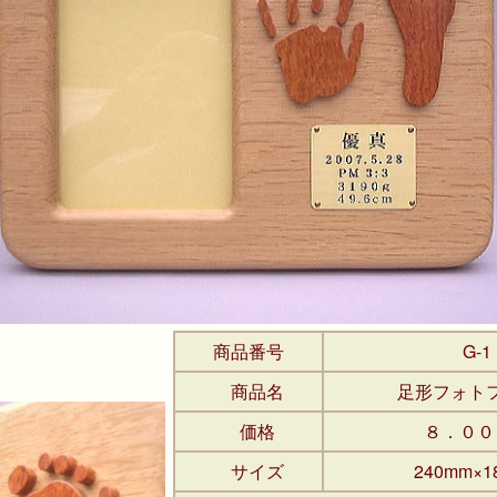
商品番号
G-1
商品名
足形フォト
価格
８．００
サイズ
240mm×1