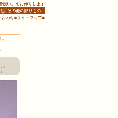
婚祝い」をお作りします
・他
│
その他の贈りもの
い合わせ
■
サイトマップ
■
に
。
。
さい
ら
）