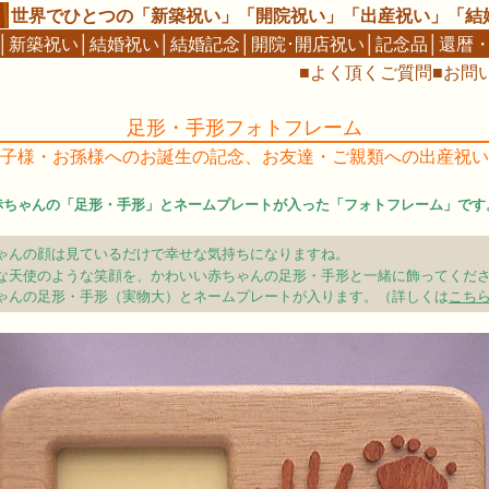
世界でひとつの「新築祝い」「開院祝い」「出産祝い」「結
│
新築祝い
│
結婚祝い
│
結婚記念
│
開院･開店祝い
│
記念品
│
還暦
■
よく頂くご質問
■
お問
足形・手形フォトフレーム
子様・お孫様へのお誕生の記念、お友達・ご親類への出産祝い
赤ちゃんの「足形・手形」とネームプレートが入った「フォトフレーム」です
ゃんの顔は見ているだけで幸せな気持ちになりますね。
な天使のような笑顔を、かわいい赤ちゃんの足形・手形と一緒に飾ってくだ
ゃんの足形・手形（実物大）とネームプレートが入ります。（詳しくは
こち