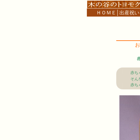
ＨＯＭＥ
│
出産祝い
お
赤ち
そん
赤ち