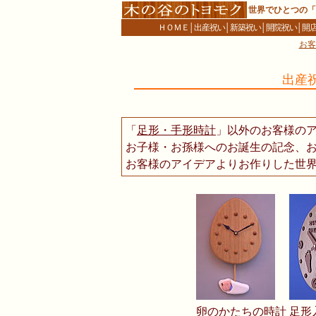
世界でひとつの「
ＨＯＭＥ
│
出産祝い
│
新築祝い
│
開院祝い
│
開
お客
出産
「
足形・手形時計
」以外のお客様の
お子様・お孫様へのお誕生の記念、
お客様のアイデアよりお作りした世
卵のかたちの時計
足形