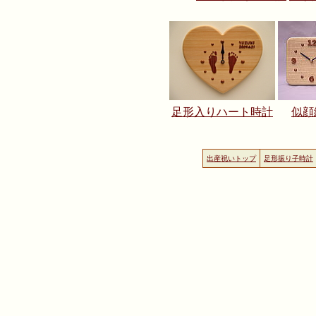
足形入りハート時計
似顔
出産祝いトップ
足形振り子時計