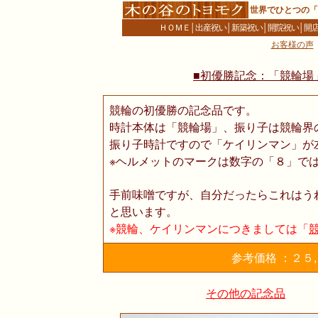
世界でひとつの「
ＨＯＭＥ
│
出産祝い
│
新築祝い
│
開院祝い
│
開
お客様の声
■初優勝記念：「競輪場
競輪の初優勝の記念品です。
時計本体は「競輪場」、振り子は競輪界
振り子時計ですので「ケイリンマン」が
※ヘルメットのマークは数字の「８」ではな
手前味噌ですが、自分だったらこれはう
と思います。
※競輪、ケイリンマンにつきましては「
参考価格 ：２５
その他の記念品