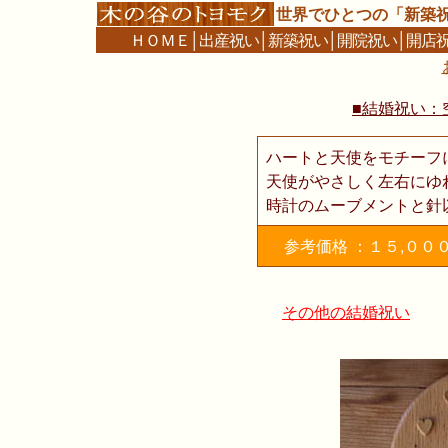
世界でひとつの「新築
ＨＯＭＥ
│
出産祝い
│
新築祝い
│
開院祝い
│
開店
■結婚祝い：
ハートと天使をモチーフ
天使がやさしく左右にゆ
時計のムーブメントと針
参考価格 ：１５,００
その他の結婚祝い