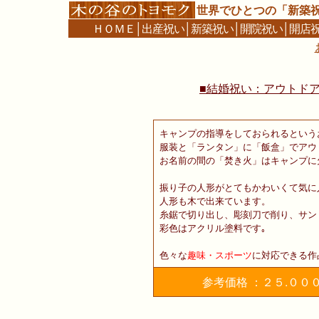
世界でひとつの「新築
ＨＯＭＥ
│
出産祝い
│
新築祝い
│
開院祝い
│
開店
■結婚祝い：アウトド
キャンプの指導をしておられるという
服装と「ランタン」に「飯盒」でアウ
お名前の間の「焚き火」はキャンプに
振り子の人形がとてもかわいくて気に
人形も木で出来ています。
糸鋸で切り出し、彫刻刀で削り、サン
彩色はアクリル塗料です｡
色々な
趣味・スポーツ
に対応できる作
参考価格 ：２５.００