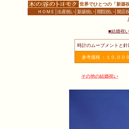
世界でひとつの「新築
ＨＯＭＥ
│
出産祝い
│
新築祝い
│
開院祝い
│
開店
■結婚祝
時計のムーブメントと針
参考価格 ：１０,００
その他の結婚祝い