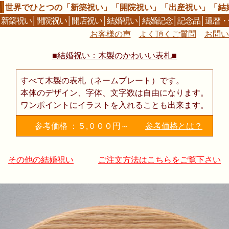
世界でひとつの「新築祝い」「開院祝い」「出産祝い」「結
│
新築祝い
│
開院祝い
│
開店祝い
│
結婚祝い
│
結婚記念
│
記念品
│
還暦・
お客様の声
よく頂くご質問
お問い
■結婚祝い：木製のかわいい表札■
すべて木製の表札（ネームプレート）です。
本体のデザイン、字体、文字数は自由になります。
ワンポイントにイラストを入れることも出来ます。
参考価格 ：５,０００円～
参考価格とは？
その他の結婚祝い
ご注文方法はこちらをご覧下さい