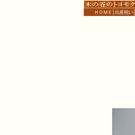
ＨＯＭＥ
│
出産祝い