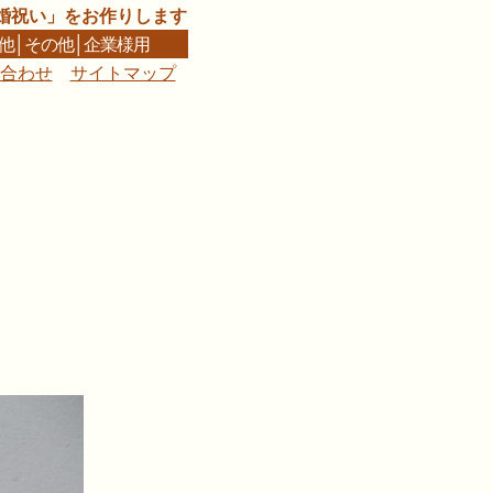
婚祝い」をお作りします
他
│
その他
│
企業様用
合わせ
サイトマップ
■