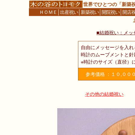
世界でひとつの「新築
ＨＯＭＥ
│
出産祝い
│
新築祝い
│
開院祝い
│
開店
■結婚祝い：メッ
自由にメッセージを入れ
時計のムーブメントと針
※時計のサイズ（直径）
参考価格 ：１０,００
その他の結婚祝い