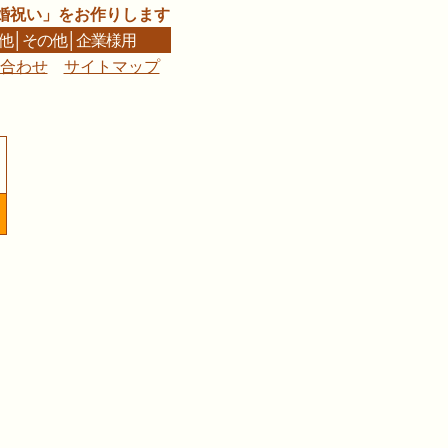
婚祝い」をお作りします
他
│
その他
│
企業様用
合わせ
サイトマップ
■