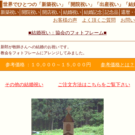
世界でひとつの「新築祝い」「開院祝い」「出産祝い」「結
│
新築祝い
│
開院祝い
│
開店祝い
│
結婚祝い
│
結婚記念
│
記念品
│
還暦・
お客様の声
よく頂くご質問
お問い
■結婚祝い：協会のフォトフレーム■
新郎が牧師さんへの結婚のお祝いです。
教会をフォトフレームにアレンジしてみました。
参考価格 ：１０,０００～１５,０００円
参考価格とは？
その他の結婚祝い
ご注文方法はこちらをご覧下さい