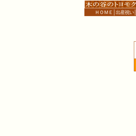
ＨＯＭＥ
│
出産祝い