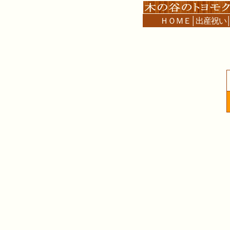
ＨＯＭＥ
│
出産祝い