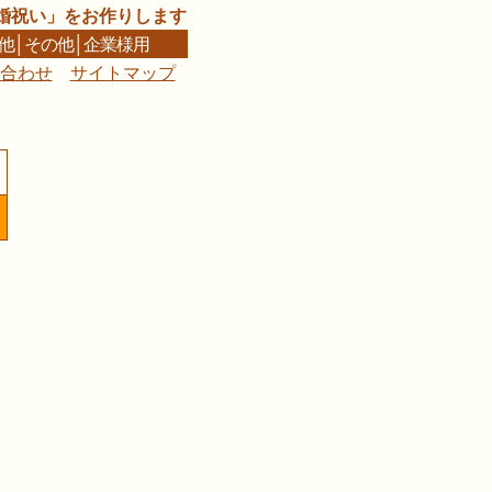
婚祝い」をお作りします
他
│
その他
│
企業様用
合わせ
サイトマップ
■