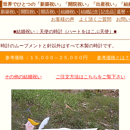
世界でひとつの「新築祝い」「開院祝い」「出産祝い」「結
│
新築祝い
│
開院祝い
│
開店祝い
│
結婚祝い
│
結婚記念
│
記念品
│
還暦・
お客様の声
よく頂くご質問
お問い
■結婚祝い：天使の時計（ハートをはこぶ天使）■
時計のムーブメントと針以外はすべて木製の時計です。
参考価格 ：１５,０００～２５,０００円
参考価格とは？
その他の結婚祝い
ご注文方法はこちらをご覧下さい