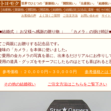
世界でひとつの「新築祝い」「開院祝い」「出産祝い」「結婚祝い
Ｅ
│
出産祝い
│
新築祝い
│
開院祝い
│
開店祝い
│
結婚祝い
│
結婚記念
│
記念品
│
還暦・他
│
その他
│
お客様の声
よく頂くご質問
ご注文方法
お問い合わせ
サイト
■結婚式 ： お父様へ感謝の贈り物 ： 「カメラ」の掛け時計
てご両親にお贈りする記念品です｡
趣味の「カメラ」を本体に使いました｡
ご愛用の金カメラの写真を基に、出来るだけリアルにお作りし
愛用の道具・グッズをモチーフにしたものはとても喜ばれると
参考価格 ：２０,０００円～３０,０００円
参考価格とは
その他の結婚祝い
ご注文方法はこちらをご覧下さい