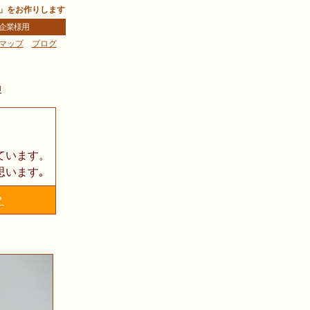
」をお作りします
企業様用
マップ
ブログ
樹
■
ています。
思います｡
？