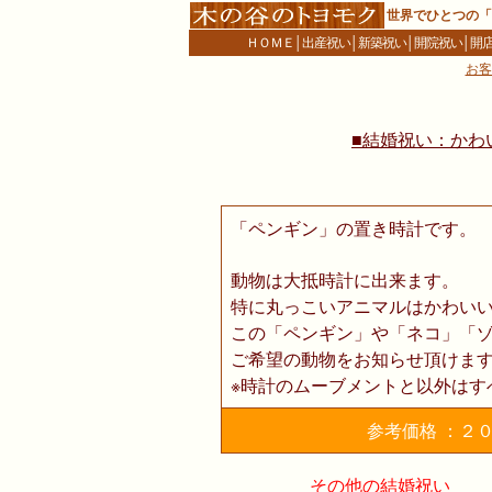
世界でひとつの「
ＨＯＭＥ
│
出産祝い
│
新築祝い
│
開院祝い
│
開
お客
■結婚祝い：かわ
「ペンギン」の置き時計です。
動物は大抵時計に出来ます。
特に丸っこいアニマルはかわい
この「ペンギン」や「ネコ」「
ご希望の動物をお知らせ頂けま
※時計のムーブメントと以外はす
参考価格 ：２０
その他の結婚祝い