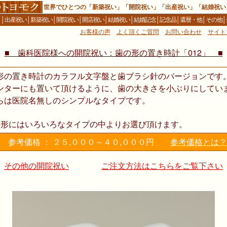
世界でひとつの「新築祝い」「開院祝い」「出産祝い」「結婚祝い
Ｅ
│
出産祝い
│
新築祝い
│
開院祝い
│
開店祝い
│
結婚祝い
│
結婚記念
│
記念品
│
還暦・他
│
その他
│
お客様の声
よく頂くご質問
お問い合わせ
サイト
■ 歯科医院様への開院祝い：歯の形の置き時計「012」 ■
形の置き時計のカラフル文字盤と歯ブラシ針のバージョンです
ンターにも置いて頂けるように、歯の大きさを小ぶりにしてい
らは医院名無しのシンプルなタイプです。
の形にはいろいろなタイプの中よりお選び頂けます。
参考価格 ： ２５,０００～４０,０００円
参考価格とは？
その他の開院祝い
ご注文方法はこちらをご覧下さい