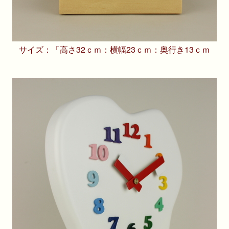
サイズ：「高さ32ｃｍ：横幅23ｃｍ：奥行き13ｃｍ