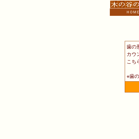
ＨＯＭ
歯の
カウ
こち
※歯