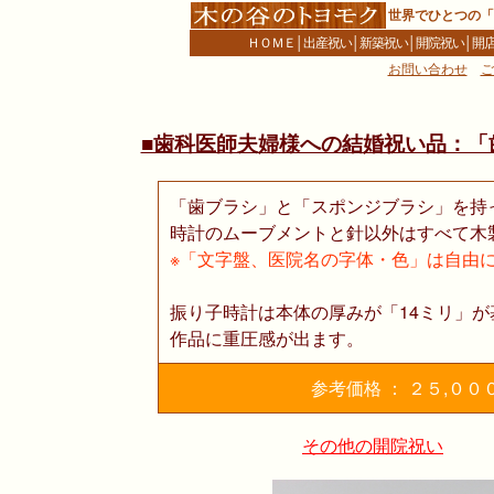
世界でひとつの「
ＨＯＭＥ
│
出産祝い
│
新築祝い
│
開院祝い
│
開
お問い合わせ
ご
■歯科医師夫婦様への結婚祝い品：「
「歯ブラシ」と「スポンジブラシ」を持
時計のムーブメントと針以外はすべて木
※「文字盤、医院名の字体・色」は自由
振り子時計は本体の厚みが「14ミリ」が
作品に重圧感が出ます。
参考価格 ： ２５,０
その他の開院祝い