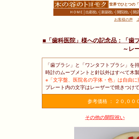
世界でひとつの「
ＨＯＭＥ
│
出産祝い
│
新築祝い
│
開院祝い
│
開
お客様の声
■「歯科医院」様への記念品：「歯
～レ
「歯ブラシ」と「ワンタフトブラシ」を
時計のムーブメントと針以外はすべて木
※「文字盤、医院名の字体・色」は自由に
プレート内の文字はレーザーで焼きつけ
参考価格 ： ２０,０
その他の開院祝い