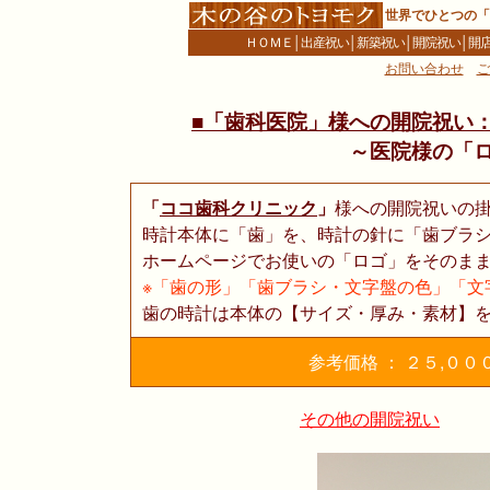
世界でひとつの「
ＨＯＭＥ
│
出産祝い
│
新築祝い
│
開院祝い
│
開
お問い合わせ
ご
■「歯科医院」様への開院祝い
～医院様の「
「
ココ歯科クリニック
」
様への開院祝いの
時計本体に「歯」を、時計の針に「歯ブラ
ホームページでお使いの「ロゴ」をそのま
※「歯の形」「歯ブラシ・文字盤の色」「文
歯の時計は本体の【サイズ・厚み・素材】
参考価格 ： ２５,０
その他の開院祝い