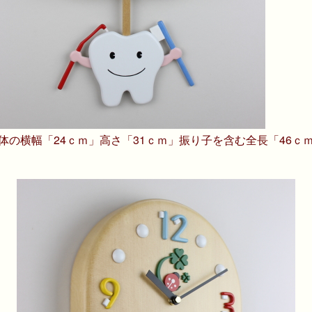
体の横幅「24ｃｍ」高さ「31ｃｍ」振り子を含む全長「46ｃ