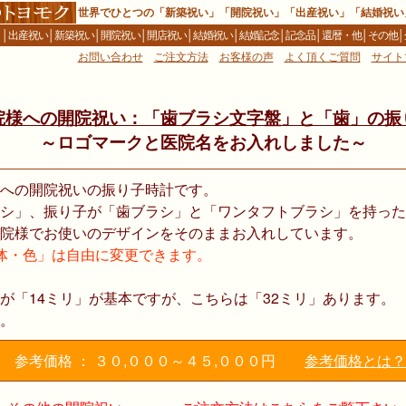
世界でひとつの「新築祝い」「開院祝い」「出産祝い」「結婚祝い
Ｅ
│
出産祝い
│
新築祝い
│
開院祝い
│
開店祝い
│
結婚祝い
│
結婚記念
│
記念品
│
還暦・他
│
その他
│
お問い合わせ
ご注文方法
お客様の声
よく頂くご質問
サイト
院様への開院祝い：「歯ブラシ文字盤」と「歯」の振
～ロゴマークと医院名をお入れしました～
への開院祝いの振り子時計です。
シ」、振り子が「歯ブラシ」と「ワンタフトブラシ」を持った
院様でお使いのデザインをそのままお入れしています。
体・色」は自由に変更できます。
が「14ミリ」が基本ですが、こちらは「32ミリ」あります。
。
参考価格 ： ３０,０００～４５,０００円
参考価格とは？