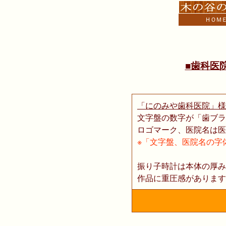
ＨＯＭ
■歯科医
「にのみや歯科医院」様
文字盤の数字が「歯ブラ
ロゴマーク、医院名は医
※「文字盤、医院名の字
振り子時計は本体の厚み
作品に重圧感があります