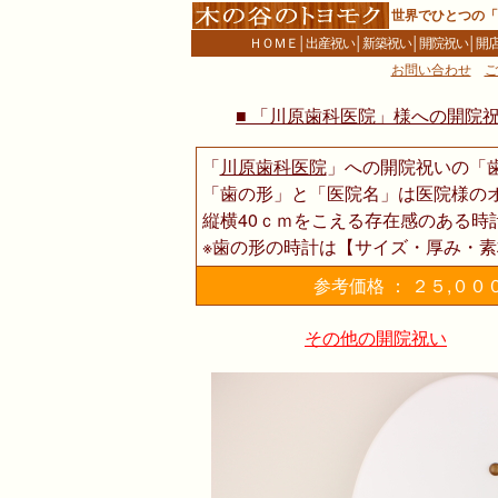
世界でひとつの「
ＨＯＭＥ
│
出産祝い
│
新築祝い
│
開院祝い
│
開
お問い合わせ
ご
■ 「川原歯科医院」様への開院
「
川原歯科医院
」への開院祝いの「
「歯の形」と「医院名」は医院様の
縦横40ｃｍをこえる存在感のある時
※歯の形の時計は【サイズ・厚み・
参考価格 ： ２５,０
その他の開院祝い