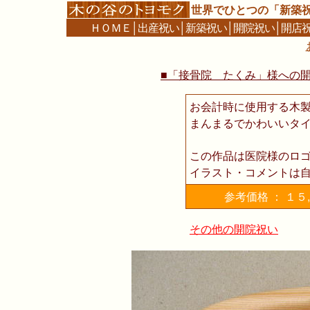
世界でひとつの「新築
ＨＯＭＥ
│
出産祝い
│
新築祝い
│
開院祝い
│
開店
■「接骨院 たくみ」様への
お会計時に使用する木製
まんまるでかわいいタ
この作品は医院様のロ
イラスト・コメントは
参考価格 ： １
その他の開院祝い