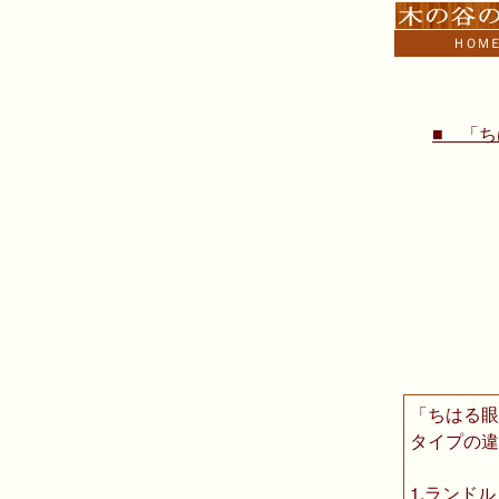
ＨＯＭ
■ 「
「ちはる眼
タイプの違
1.ランド