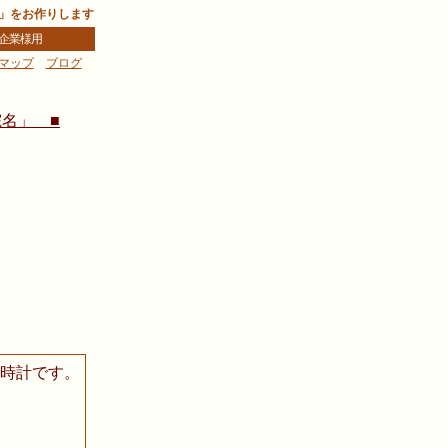
」をお作りします
企業様用
マップ
ブログ
樹
名」 ■
時計です。