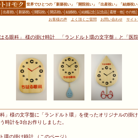
世界でひとつの「新築祝い」「開院祝い」「出産祝い」「結婚祝い
Ｅ
│
出産祝い
│
新築祝い
│
開院祝い
│
開店祝い
│
結婚祝い
│
結婚記念
│
記念品
│
還暦・他
│
その他
│
お客様の声
よく頂くご質問
お問い合わせ
サイト
ちはる眼科」 様の掛け時計 「ランドルト環の文字盤」と「医院
科」様の文字盤に「ランドルト環」を使ったオリジナルの掛け
う時計を3台お作りしました。
ルト環の掛け時計 （このページ）