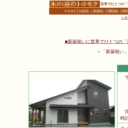
世界でひとつの「
ＨＯＭＥ
│
出産祝い
│
新築祝い
│
開院祝い
│
開
お客
■新築祝いに世界でひとつの「家
～「新築祝い
時
コ