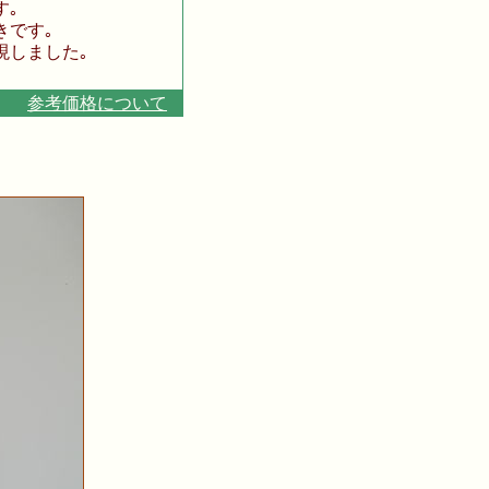
す｡
です｡
しました｡
｡
０円
参考価格について