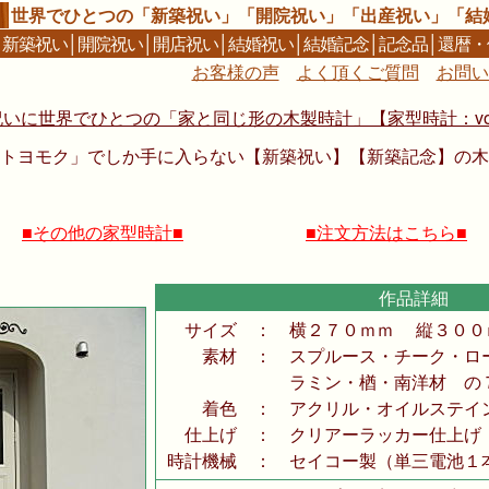
世界でひとつの「新築祝い」「開院祝い」「出産祝い」「結
│
新築祝い
│
開院祝い
│
開店祝い
│
結婚祝い
│
結婚記念
│
記念品
│
還暦・
お客様の声
よく頂くご質問
お問い
祝いに世界でひとつの「家と同じ形の木製時計」【家型時計：vol.
トヨモク」でしか手に入らない【新築祝い】【新築記念】の木
■その他の家型時計■
■注文方法はこちら■
作品詳細
サイズ
：
横２７０ｍｍ 縦３００
素材
：
スプルース・チーク・ロ
ラミン・楢・南洋材 の
着色
：
アクリル・オイルステイ
仕上げ
：
クリアーラッカー仕上げ
時計機械
：
セイコー製（単三電池１