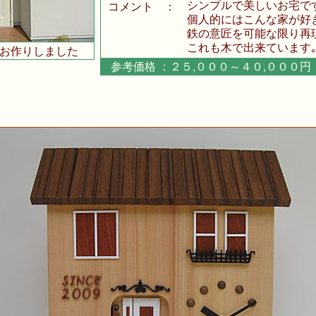
シンプルで美しいお宅で
コメント
：
個人的にはこんな家が好き
鉄の意匠を可能な限り再現
これも木で出来ています
お作りしました
参考価格 ：２５,０００～４０,００