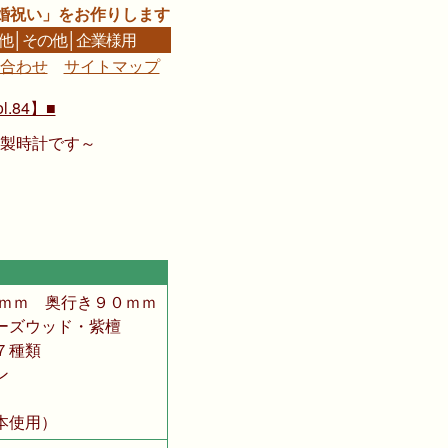
婚祝い」をお作りします
他
│
その他
│
企業様用
合わせ
サイトマップ
■
84】■
製時計です～
ｍｍ 奥行き９０ｍｍ
ーズウッド・紫檀
７種類
ン
本使用）