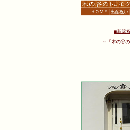
ＨＯＭＥ
│
出産祝い
■新築
～「木の谷の