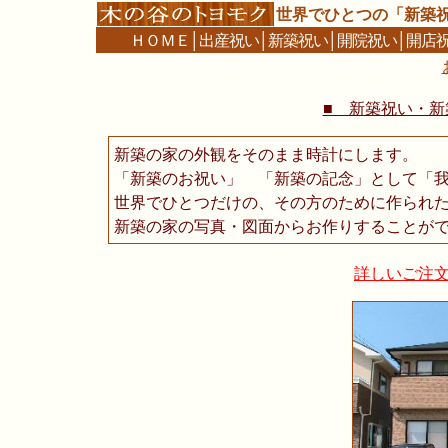
世界でひとつの「新築
ＨＯＭＥ
│
出産祝い
│
新築祝い
│
開院祝い
│
開店
■ 新築祝い・新築
新築の家の外観をそのまま時計にします。
「新築のお祝い」 「新築の記念」として「
世界でひとつだけの、その方のために作られ
新築の家の写真・図面からお作りすることが
詳しいご注