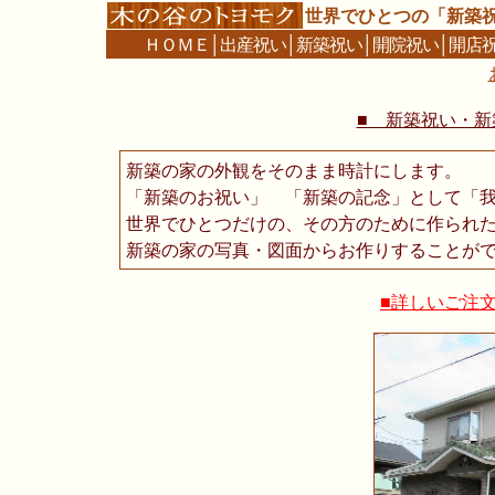
世界でひとつの「新築
ＨＯＭＥ
│
出産祝い
│
新築祝い
│
開院祝い
│
開店
■ 新築祝い・新築
新築の家の外観をそのまま時計にします。
「新築のお祝い」 「新築の記念」として「
世界でひとつだけの、その方のために作られ
新築の家の写真・図面からお作りすることが
■詳しいご注