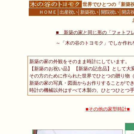
世界でひとつの「新築
ＨＯＭＥ
│
出産祝い
│
新築祝い
│
開院祝い
│
開店
■ 新築の家と同じ形の「フォトフレー
～「木の谷のトヨモク」でしか作れ
新築の家の外観をそのまま時計にしています。
【新築のお祝い品】 【新築の記念品】として大
その方のために作られた世界でひとつの贈り物
新築の家の写真・図面からお作りすることがで
時計の機械以外はすべて木製の、ひとつひとつ
■その他の家型時計■