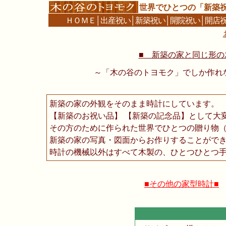
世界でひとつの「新築
ＨＯＭＥ
│
出産祝い
│
新築祝い
│
開院祝い
│
開店
■ 新築の家と同じ形の木
～「木の谷のトヨモク」でしか作れ
新築の家の外観をそのまま時計にしています。
【新築のお祝い品】 【新築の記念品】として大
その方のために作られた世界でひとつの贈り物
新築の家の写真・図面からお作りすることがで
時計の機械以外はすべて木製の、ひとつひとつ
■その他の家型時計■