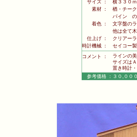
サイズ ：
横３３０ｍ
素材 ：
楢・チーク
パイン の
着色 ：
文字盤のラ
他は全て木
仕上げ ：
クリアーラ
時計機械 ：
セイコー製
ラインの美
コメント ：
サイズはＡ
置き時計・
参考価格 ：３０,０