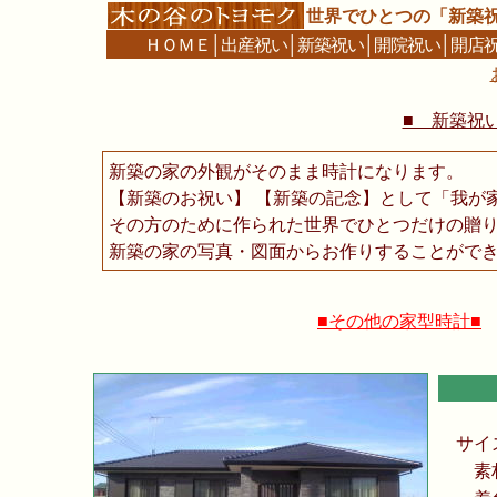
世界でひとつの「新築
ＨＯＭＥ
│
出産祝い
│
新築祝い
│
開院祝い
│
開店
■ 新築祝い
新築の家の外観がそのまま時計になります。
【新築のお祝い】 【新築の記念】として「我が
その方のために作られた世界でひとつだけの贈
新築の家の写真・図面からお作りすることがで
■その他の家型時計■
サイ
素